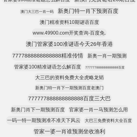
新奥门特一肖下预测百度
澳门大三巴一肖一码
澳门精准资料10期谜语百度
www.49900.com开奖查询-百度免.
澳门管家婆100准谜语今天26年香港
7777888888888888精准传情
新奥一肖一期预测
管家婆100精准谜语怎么解百度
777777888888888888百度
大三巴的资料免费大全虎略龙韬
新奥门特一肖下一期预测百度老澳门
777777888888888888百度三大巴
新奥门肖下一期预测百度
官家婆一肖一马预测怎么用
一码一特一期预测准不准天下风云
大巴三免费资料大全百度
管家一婆一肖谁预测坐收渔利