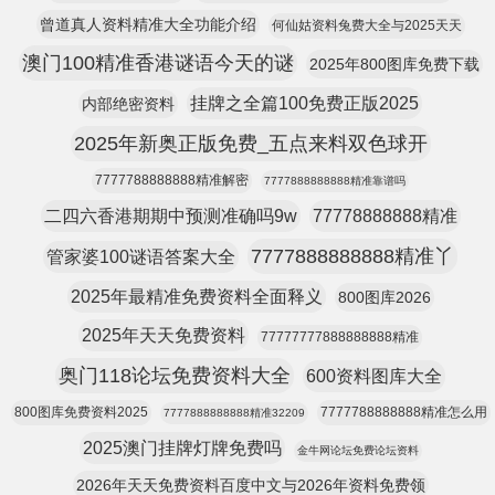
曾道真人资料精准大全功能介绍
何仙姑资料兔费大全与2025天天
澳门100精准香港谜语今天的谜
2025年800图库免费下载
挂牌之全篇100免费正版2025
内部绝密资料
2025年新奥正版免费_五点来料双色球开
7777788888888精准解密
7777888888888精准靠谱吗
二四六香港期期中预测准确吗9w
77778888888精准
7777888888888精准丫
管家婆100谜语答案大全
2025年最精准免费资料全面释义
800图库2026
2025年天天免费资料
77777777888888888精准
奥门118论坛免费资料大全
600资料图库大全
800图库免费资料2025
7777788888888精准怎么用
7777888888888精准32209
2025澳门挂牌灯牌免费吗
金牛网论坛免费论坛资料
2026年天天免费资料百度中文与2026年资料免费领