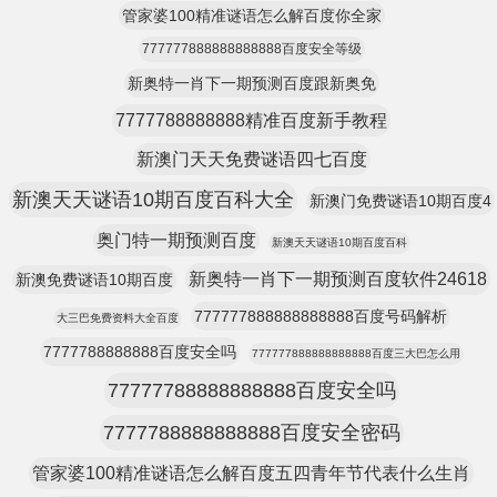
管家婆100精准谜语怎么解百度你全家
777777888888888888百度安全等级
新奥特一肖下一期预测百度跟新奥免
7777788888888精准百度新手教程
新澳门天天免费谜语四七百度
新澳天天谜语10期百度百科大全
新澳门免费谜语10期百度4
奥门特一期预测百度
新澳天天谜语10期百度百科
新奥特一肖下一期预测百度软件24618
新澳免费谜语10期百度
777777888888888888百度号码解析
大三巴免费资料大全百度
7777788888888百度安全吗
777777888888888888百度三大巴怎么用
77777788888888888百度安全吗
7777788888888888百度安全密码
管家婆100精准谜语怎么解百度五四青年节代表什么生肖