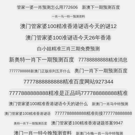
管家一婆一肖预测怎么用772606
新澳下一期预测百度
一肖一马一特一预测资料
澳门管家婆100精准香港谜语今天的谜12
澳门管家婆100准谜语今天26年香港
白小姐精准三肖三期免费预测
新奥特一肖下一期预测百度
77788888888精准消息
奥门一肖下一期预测百度
7777788888新澳门正版排列五开什么
7777888888888精准百度网站927344
7777888888888精准是正品吗777788888888精准
澳门管家婆100精准香港谜语今天的谜什么
新澳门一肖马中特预测
7777788888888精准街接777778888888
澳门管家婆100精准香港谜语
澳门管家婆100精准香港谜题答案9947
奥特一肖下一期预测百度
澳门一肖一特今晚预测资料
新澳门今晚一肖一马中特预测