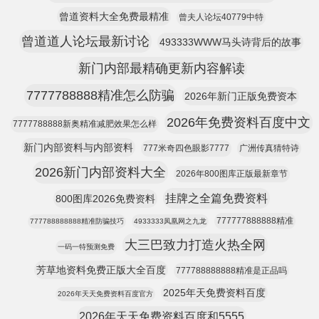
曾道资料大全免费最精准
曾夫人论坛40779中特
曾道道人论坛最新讨论
493333WWW马头诗背后的故事
新门内部最精确更新内容解读
7777788888精准怎么防骗
2026年新门正版免费资本
2026年免费资料百度中文
7777788888新奥精准减肥效果怎么样
新门内部资料与内部资料
777米奇四色眼影7777
广洲传真猜特诗
2026新门内部资料大全
2026年800图库正版最新章节
挂牌之全篇免费资料
800图库2026免费资料
777777888888精准
777788888888精准防骗技巧
4933333凤凰网之九龙
大三巴致力打造火热全网
一码一特预测免费
芳草地资料免费正版大全百度
777788888888精准是正品吗
2025年天免费资料百度
2026年天天免费资料百度官方
2026年天天免费资料百度和5555