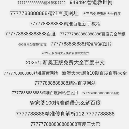
949494曾道救世网
7777888888888精准管家7722
7777788888888精准百度网址
大三巴免费资料大全百度
7777788888888精准百度新手教程
7777788888888888百度
777777888888888888百度安全等级
7777788888888精准管家图片
600图库免费资料百度
2026正版资料大全免费百度中文宫方
2025年新奥正版免费大全百度中文
新澳天天谜语10期百度百科大全
7777788888888精准百度网站
7777888888888精准百度网站
7777888888888精准百度网站怎么用
777777888888888888百度
管家婆100精准谜语怎么解百度
7777788888精准传真解析112.7777788888
777777888888888888百度三大巴