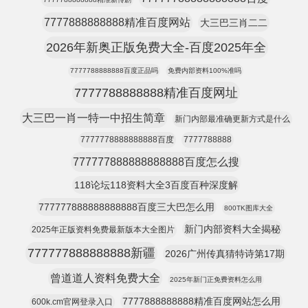
7777888888888精准百度网站
大三巴三肖二二
2026年新奥正版免费大全-百度2025年全
7777788888888百度正品吗
免费内部资料100%准吗
7777788888888精准百度网址
大三巴一肖一特一中招生简章
新门内部最准确更新方式是什么
7777778888888888百度
7777788888
777777888888888888百度怎么搜
118论坛118资料大全3百度百种深度解
777777888888888888百度三大巴怎么用
800TK图库大全
新门内部资料大全揭秘
2025年正版资料免费最新版本大全图片
777777888888888新疆
2026广州传真猜特诗第17期
曾道道人资料免费大全
2025年新门正免费资料怎么用
7777888888888精准百度网站怎么用
600k.cm官网登录入口