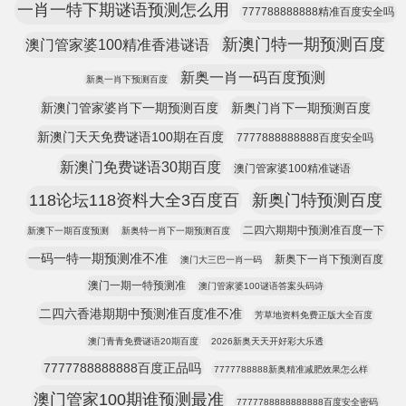
一肖一特下期谜语预测怎么用
777788888888精准百度安全吗
新澳门特一期预测百度
澳门管家婆100精准香港谜语
新奥一肖一码百度预测
新奥一肖下预测百度
新澳门管家婆肖下一期预测百度
新奥门肖下一期预测百度
新澳门天天免费谜语100期在百度
7777888888888百度安全吗
新澳门免费谜语30期百度
澳门管家婆100精准谜语
118论坛118资料大全3百度百
新奥门特预测百度
二四六期期中预测准百度一下
新澳下一期百度预测
新奥特一肖下一期预测百度
一码一特一期预测准不准
新奥下一肖下预测百度
澳门大三巴一肖一码
澳门一期一特预测准
澳门管家婆100谜语答案头码诗
二四六香港期期中预测准百度准不准
芳草地资料免费正版大全百度
澳门青青免费谜语20期百度
2026新奥天天开好彩大乐透
7777788888888百度正品吗
7777788888新奥精准减肥效果怎么样
澳门管家100期谁预测最准
7777788888888888百度安全密码