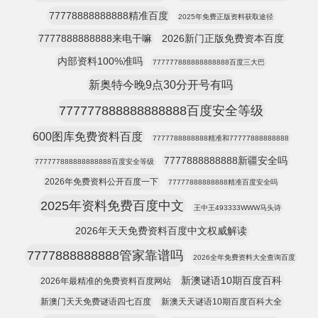
77778888888888精准百度
2025年免费正版资料获取途径
7777888888888来电干嘛
2026新门正版免费资本百度
内部资料100%准吗
777777888888888888百度三大巴
新奥特今晚9点30分开号有吗
777777888888888888百度安全等级
600图库免费资料百度
7777788888888精准和77777888888888
7777888888888新疆安全吗
777777888888888888百度安全等级
2026年免费资料公开百度一下
77777888888888精准百度安全吗
2025年资料免费百度中文
王中王493333WWW马头诗
2026年天天免费资料百度中文权威解读
7777888888888管家靠谱吗
2026全年免费资料大全查询百度
新澳谜语10期百度百科
2026年最精准的免费资料百度网站
新澳门天天免费谜语四七百度
新澳天天谜语10期百度百科大全