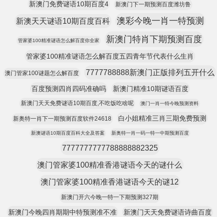
新澳门免费谜语10期百度4
新澳门下一期预测百度潍坊鲁
澳彩今晚一肖一特预测
新澳天天谜语10期百度百科
新澳门特肖下期预测百度
管家婆100精准谜语怎么解百度你全家
管家婆100精准谜语怎么解百度五四青年节代表什么生肖
7777788888新澳门正版排列五开什么
澳门管家100谜题怎么解百度
百度预测四肖四码准确吗
新澳门精准10期谜语百度
新澳门天天免费谜语10期百度,不吃饭吃啥呢
澳门一肖一特今晚预测资料
白小姐精准三肖三期免费预测
新奥特一肖下一期预测百度软件24618
新澳谜语10期百度百科大全及答案
新奥特一肖一码一特一中期预测百度
7777777777788888882325
澳门管家婆100精准香港谜语今天的谜什么
澳门管家婆100精准香港谜语今天的谜12
新澳门开六今晚一特一下期预测327期
新澳门今晚四肖期期中特预测准不准
新澳门天天免费谜语诗曲百度