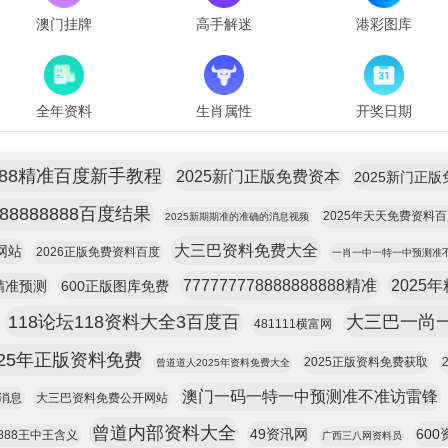
澳门挂牌
高手解迷
港彩图库
全年资料
生肖属性
开奖日期
88888精准百度新手教程
2025新门正版免费资本
2025新门正
8888888888百度结果
2025年天天免费资料
2025新期期准的准确的消息视频
大三巴资料免费大全
度网站
2026正版免费资料百度
一肖一中一特一中预测准
777777778888888888精准
2025
精准预测
600正版图库免费
118论坛118资料大全3百度百
大三巴一尚
481111横富网
025年正版资料免费
2025正版资料免费获取
曾道道人2025年资料免费大全
澳门一码一特一中预测准不准访雷锋
新消息
大三巴资料免费公开网站
曾道内部资料大全
49资汛网
60
88888王中王含义
广西三八网资料员