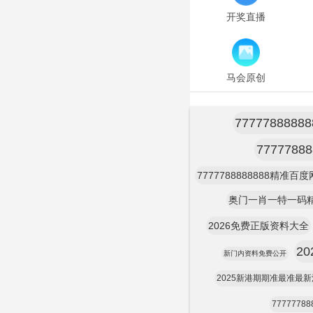
开奖直播
马会原创
77777888
777778
7777788888888精准百
奥门一肖一特一码
2026免费正版资料大全
2
新门内资料免费公开
2025新港期期准最准最
777777