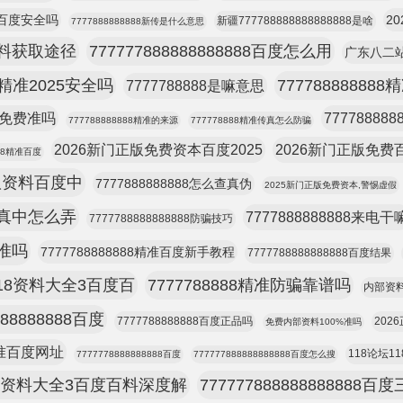
精准百度安全吗
2
新疆777788888888888888是啥
7777888888888新传是什么意思
资料获取途径
777777888888888888百度怎么用
广东八二站
88精准2025安全吗
7777888888
7777788888是嘛意思
%免费准吗
77778888
777788888888精准的来源
777778888精准传真怎么防骗
2026新门正版免费资本百度2025
2026新门正版免费
888精准百度
版资料百度中
7777888888888怎么查真伪
2025新门正版免费资本,警惕虚假
%真中怎么弄
7777888888888来电干
7777788888888888防骗技巧
%准吗
7777788888888精准百度新手教程
7777788888888888百度结果
118资料大全3百度百
7777788888精准防骗靠谱吗
内部资料
888888888百度
7777788888888百度正品吗
202
免费内部资料100%准吗
8精准百度网址
118论坛
7777778888888888百度
777777888888888888百度怎么搜
18资料大全3百度百料深度解
777777888888888888