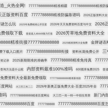
造_火热全网!
7777788888888精准精疆
7777888888888精准
天天正版资料百度
7777788888精准防骗靠谱吗
2026正版资料大
202
狗图谜怎么玩
2026年天天免费资料百度与中文
2025年免费精准公开百度
免费领取下载
2026芳草地免费资料大全
曾道道人48449致力打造
888888精准街接7777788888888
金牌谜语
2025精准资料大全免费
三
7777788888888888衔接
免费下载入口图片
资料长期免费公开
7777788888精准免传真
77777
2025新期期准的准确率
开奖记录
内部资料最准100%准吗
料杳询方法是什么呢
600图库兔费2025
曾道
精准免费资料大全最新免费领取
7777778888
7777788888888精准新传剧
准百度网站
777
2026年新奥正版免费大全-百度2025年全
大三巴三肖二二
准吗
新门内
7777788888888精准百度网址
大三巴一肖一特一中招生简章
7778888888888百度
777777888888888888百
7777788888