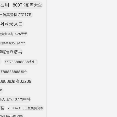
怎么用
800TK图库大全
广州传真猜特诗第17期
m官网登录入口
费大全与2025天天
篇100免费正版2025
888精准靠谱吗
全
7777888888888精准丫
777888888888精准
888888精准32209
料
夫人论坛40779中特
防骗
2026年新门正版免费资本
资料与内部资料