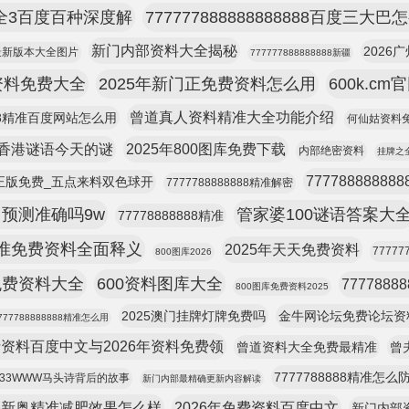
大全3百度百种深度解
777777888888888888百度三大巴
新门内部资料大全揭秘
2026
最新版本大全图片
777777888888888新疆
资料免费大全
2025年新门正免费资料怎么用
600k.c
曾道真人资料精准大全功能介绍
8888精准百度网站怎么用
何仙姑资料兔
准香港谜语今天的谜
2025年800图库免费下载
内部绝密资料
挂牌之全
7777888888
奥正版免费_五点来料双色球开
7777788888888精准解密
预测准确吗9w
管家婆100谜语答案大
77778888888精准
精准免费资料全面释义
2025年天天免费资料
77777
800图库2026
免费资料大全
600资料图库大全
7777888
800图库免费资料2025
2025澳门挂牌灯牌免费吗
金牛网论坛免费论坛资
777788888888精准怎么用
费资料百度中文与2026年资料免费领
曾道资料大全免费最精准
曾
7777788888精准怎么
3333WWW马头诗背后的故事
新门内部最精确更新内容解读
888新奥精准减肥效果怎么样
2026年免费资料百度中文
新门内部