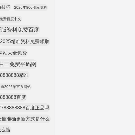
防骗技巧
2026年800图库资料
全免费百度中文
6正版资料免费百度
2025精准资料免费领取
网站大全免费
中三免费平码网
78888888精准
道2026年官方网站
8888888百度
7788888888百度正品吗
部最准确更新方式是什么
度怎么搜