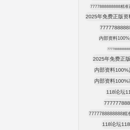
7777888888888
2025年免费正版
77777888
内部资料100
77778888888
2025年免费正
内部资料100
内部资料100
118论坛
77777788
777778888888
118论坛1